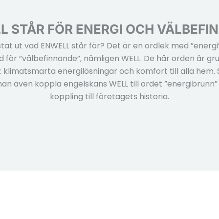
L STÅR FÖR ENERGI OCH VÄLBEFI
istat ut vad ENWELL står för? Det är en ordlek med ”energi”
 för ”välbefinnande”, nämligen WELL. De här orden är grun
 klimatsmarta energilösningar och komfort till alla hem. 
n även koppla engelskans WELL till ordet ”energibrunn” 
koppling till företagets historia.