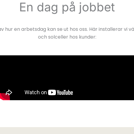
En dag på jobbet
av hur en arbetsdag kan se ut hos oss. Här installerar v
och solceller hos kunder: