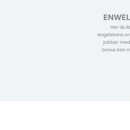
ENWEL
Har du l
engelskans ord
jobbar med:
bonus kan ma