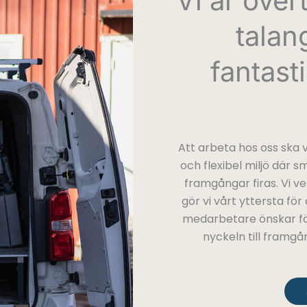
Vi är över
talan
fantast
Att arbeta hos oss ska v
och flexibel miljö där 
framgångar firas. Vi ve
gör vi vårt yttersta fö
medarbetare önskar för
nyckeln till framgång