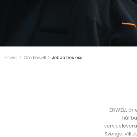
Enwell
>
Om Enwell
>
Jobba hos oss
ENWELL är 
hållba
servicelevera
Sverige. Vill 