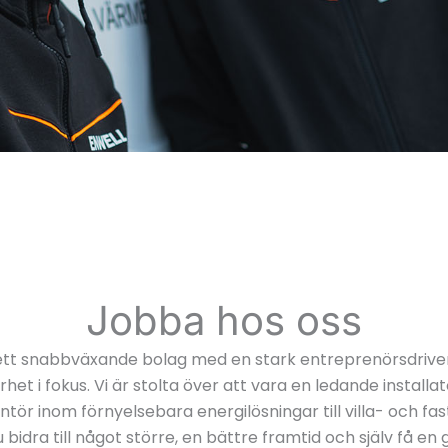
Jobba hos oss
ett snabbväxande bolag med en stark entreprenörsdriven
rhet i fokus. Vi är stolta över att vara en ledande installa
ntör inom förnyelsebara energilösningar till villa- och fas
du bidra till något större, en bättre framtid och själv få en