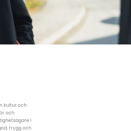
 kultur och
tör och
tighetsägare i
 god, trygg och