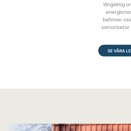
långsiktig a
energismar
befinner oss
samarbetar m
SE VÅRA L