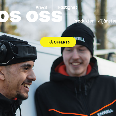
os oss
Fastighet
Privat
Produkter
Tjänste
FÅ OFFERT