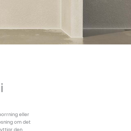
i
orrning eller
ösning om det
yttjar den