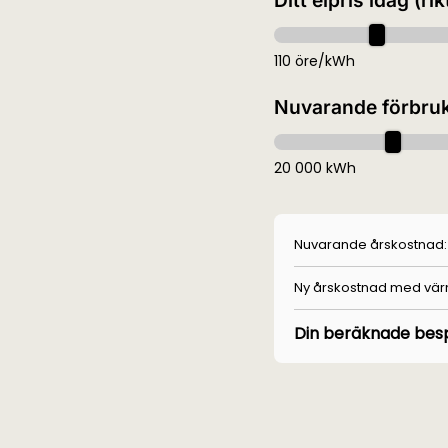
Ditt elpris idag (rik
110 öre/kWh
Nuvarande förbru
20 000 kWh
Nuvarande årskostnad:
Ny årskostnad med vä
Din beräknade besp