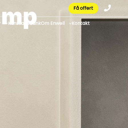
ump
Få offert
r
Kunskapsbank
Om Enwell
Kontakt