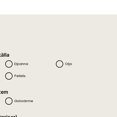
älla
Elpanna
Olja
Pellets
tem
Golvvärme