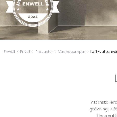
Enwell
>
Privat
>
Produkter
>
Värmepumpar
>
Luft-vattenv
Att installe
grävning. Lu
finns vat