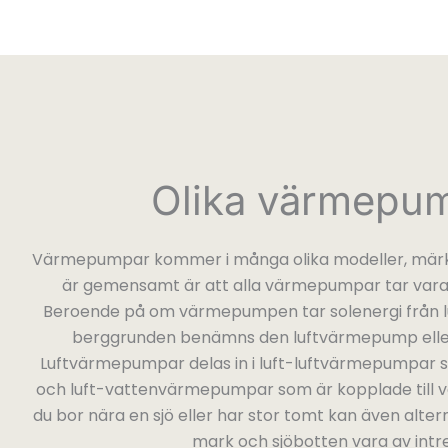
Olika värmepu
Värmepumpar kommer i många olika modeller, märk
är gemensamt är att alla värmepumpar tar vara
Beroende på om värmepumpen tar solenergi från l
berggrunden benämns den luftvärmepump ell
Luftvärmepumpar delas in i luft-luftvärmepumpar 
och luft-vattenvärmepumpar som är kopplade till 
du bor nära en sjö eller har stor tomt kan även alte
mark och sjöbotten vara av intr