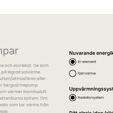
mpar
Nuvarande energik
El-element
e och storlekar. De som
 på lagrad solvärme.
Fjärrvärme
uften/atmosfären eller
er bergvärmepump.
Uppvärmningssys
som värmer inomhusluft
Radiatorsystem
vattenburna system. Om
rnativ som tar värme från
esse.