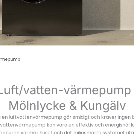
ärmepump
Luft/vatten-värmepump 
Mölnlycke & Kungälv
ra en luftvattenvärmepump går smidigt och kräver ingen b
ftvattenvärmepump kan vara en effektiv och energisnål l
tenburen värme i huset och det miljösmarta systemet utn