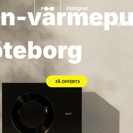
ten-värmep
Fastighet
Privat
Produkter
Tjänste
teborg
FÅ OFFERT