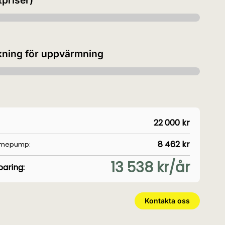
tpriser)
kning för uppvärmning
22 000 kr
8 462 kr
rmepump:
13 538 kr/år
aring:
Kontakta oss