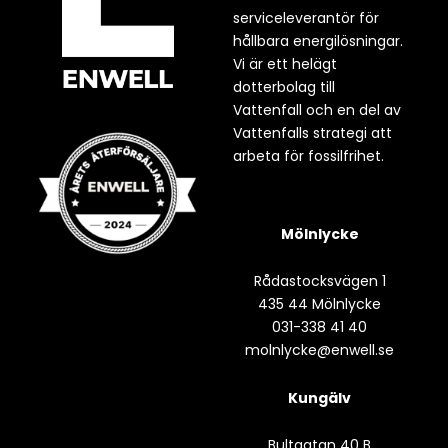
serviceleverantör för
hållbara energilösningar.
Vi är ett helägt
dotterbolag till
Vattenfall och en del av
Vattenfalls strategi att
arbeta för fossilfrihet.
Mölnlycke
Rådastocksvägen 1
435 44 Mölnlycke
031-338 41 40
molnlycke@enwell.se
Kungälv
Bultgatan 40 B