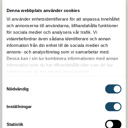
Denna webbplats använder cookies
Vi använder enhetsidentifierare för att anpassa innehållet
och annonserna till användarna, tillhandahålla funktioner
för sociala medier och analysera vår trafik. Vi
vidarebefordrar även sådana identifierare och annan
information från din enhet till de sociala medier och
annons- och analysföretag som vi samarbetar med.
Dessa kan i sin tur kombinera informationen med annan
Trygg med Enwell
information som du har tillhandahållit eller som de har
samlat in när du har använt deras tjänster.
Som kund hos oss får du en samlad kontakt med
trygg snabb service. Vi är enkla att arbeta med,
Samtyckesval
kompetenta på det vi gör och är din partner över en
Nödvändig
lång tid. Vi erbjuder även finansiering oberoende om
det handlar om ett nybygge eller en befintlig
Inställningar
fastighet.
Statistik
LÄS MER