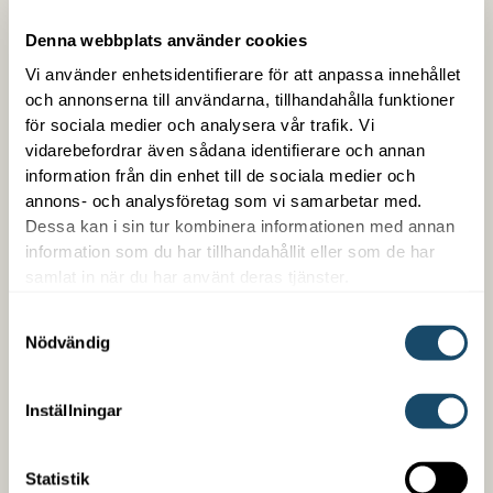
Denna webbplats använder cookies
Vi använder enhetsidentifierare för att anpassa innehållet
och annonserna till användarna, tillhandahålla funktioner
för sociala medier och analysera vår trafik. Vi
vidarebefordrar även sådana identifierare och annan
information från din enhet till de sociala medier och
annons- och analysföretag som vi samarbetar med.
Dessa kan i sin tur kombinera informationen med annan
Trygg med Enwell
information som du har tillhandahållit eller som de har
samlat in när du har använt deras tjänster.
Som kund hos oss får du en samlad kontakt med
trygg snabb service. Vi är enkla att arbeta med,
Samtyckesval
kompetenta på det vi gör och är din partner över en
Nödvändig
lång tid. Vi erbjuder även finansiering oberoende om
det handlar om ett nybygge eller en befintlig
Inställningar
fastighet.
Statistik
LÄS MER