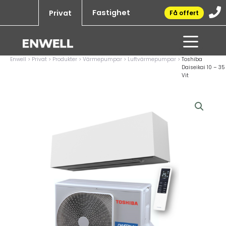
Hoppa
Fastighet
Privat
Få offert
till
innehåll
Enwell
>
Privat
>
Produkter
>
Värmepumpar
>
Luftvärmepumpar
>
Toshiba
Daiseikai 10 – 35
Vit